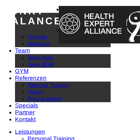
PUNKT
Leistungen
Personal Training
BALANCE
BGM / BGF
Kurse
Vorträge
Seminare
Team
Team Aktiv
Team BGM
GYM
Referenzen
Personal Training
Firmen
Presse-Artikel
Specials
Partner
Kontakt
Leistungen
Personal Training