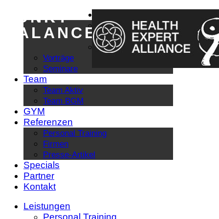
PUNKT
Leistungen
Personal Training
BALANCE
BGM / BGF
Kurse
Vorträge
Seminare
Team
Team Aktiv
Team BGM
GYM
Referenzen
Personal Training
Firmen
Presse-Artikel
Specials
Partner
Kontakt
Leistungen
Personal Training