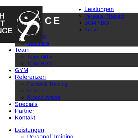
PUNKT
Leistungen
Personal Training
BALANCE
BGM / BGF
Kurse
Vorträge
Seminare
Team
Team Aktiv
Team BGM
GYM
Referenzen
Personal Training
Firmen
Presse-Artikel
Specials
Partner
Kontakt
Leistungen
Personal Training